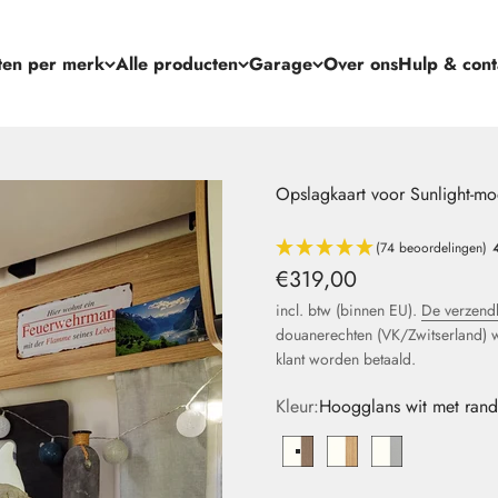
ten per merk
Alle producten
Garage
Over ons
Hulp & cont
Opslagkaart voor Sunlight-m
(74 beoordelingen)
Speciale aanbieding
€319,00
incl. btw (binnen EU).
De verzend
douanerechten (VK/Zwitserland) 
klant worden betaald.
Kleur:
Hoogglans wit met rand 
Hochglanzweiß mit Kante i
Hochglanzweiß mit Ka
Hochglanzweiß 