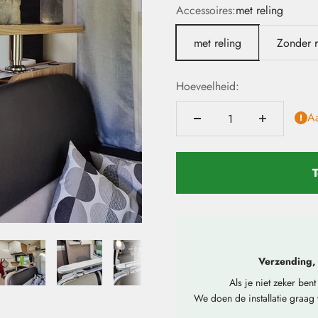
Accessoires:
met reling
met reling
Zonder r
Hoeveelheid:
Aa
T
Verzending, i
Als je niet zeker ben
We doen de installatie graag v