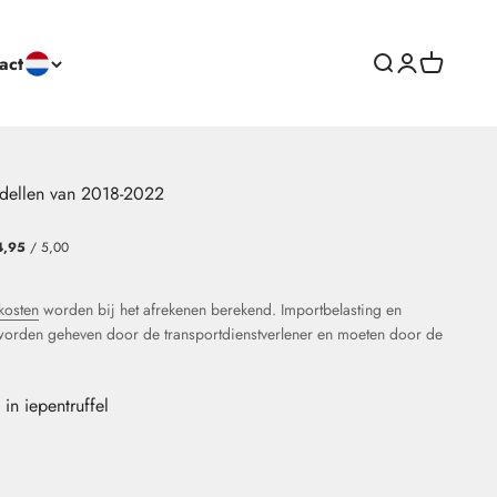
act
Open zoeken
Pagina voor 
Winkelma
odellen van 2018-2022
4,95
/ 5,00
kosten
worden bij het afrekenen berekend. Importbelasting en
worden geheven door de transportdienstverlener en moeten door de
in iepentruffel
n Ulme Trüffel
nte in Rüster Salisbury
mit Kante in Grau/Anthrazit